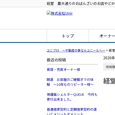
経堂 農大通りのおばんざいのお店やどか
トップ
オーナ
ユニブロ ～不動産の事ならユニールへ～
>
経堂
2020
最近の投稿
地域情
賃貸・売買オーナー様
経
開運 お部屋のご縁繋ぎでの体
験 ～10年ものリピーター様～
保護猫シェルターQUEUE 今月も
寄付出来ました。
普通借家契約と定期借家契約の違
いとメリットデメリット