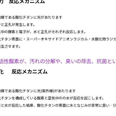
力 反応メカニズム
触媒である酸化チタンに光があたります
子と正孔が発生します。
気中の酵素と電子が、水と正孔がそれぞれ反応します。
化チタン表面に・スーパーオキサイドアニオンラジカル・水酸化物ラジカ
発生させます。
活性酸素が、汚れの分解や、臭いの除去、抗菌と
化
反応メカニズム
触媒である酸化チタンに光(紫外線)があたります
化チタンを構成している酸素と空気中のの水が反応を起こします。
素と水が反応した結果、酸化チタンの表面に水となじみが非常に良い‐OH