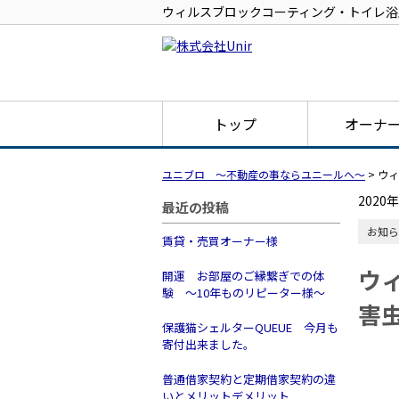
ウィルスブロックコーティング・トイレ浴
トップ
オーナ
ユニブロ ～不動産の事ならユニールへ～
>
ウィ
2020
最近の投稿
お知ら
賃貸・売買オーナー様
ウ
開運 お部屋のご縁繋ぎでの体
験 ～10年ものリピーター様～
害
保護猫シェルターQUEUE 今月も
寄付出来ました。
普通借家契約と定期借家契約の違
いとメリットデメリット