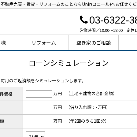
不動産売買・賃貸・リフォームのことならUnir(ユニール)へお任せく
03-6322-3
営業時間／10:00～18:00 定
ー様
リフォーム
空き家のご相談
ローンシミュレーション
ら毎月のご返済額をシミュレーションします。
万円
（土地＋建物の合計金額）
件価格
万円
（借り入れ額：
-
万円）
万円
（年2回のうち1回分）
額